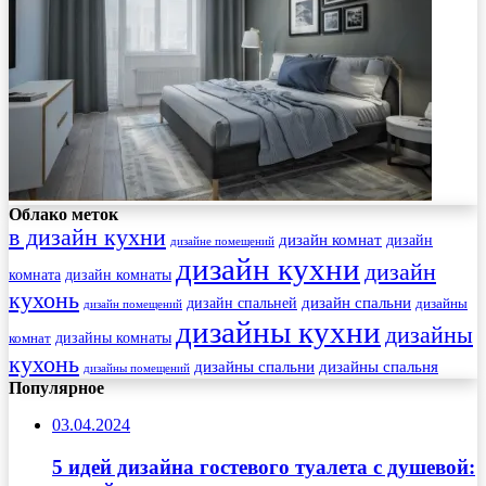
Облако меток
в дизайн кухни
дизайн комнат
дизайн
дизайне помещений
дизайн кухни
дизайн
комната
дизайн комнаты
кухонь
дизайн спальни
дизайн спальней
дизайны
дизайн помещений
дизайны кухни
дизайны
комнат
дизайны комнаты
кухонь
дизайны спальни
дизайны спальня
дизайны помещений
Популярное
03.04.2024
5 идей дизайна гостевого туалета с душевой: