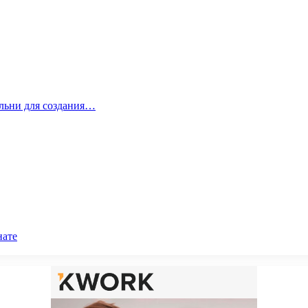
альни для создания…
нате