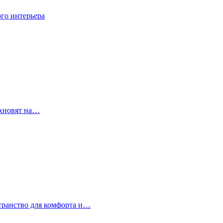
го интерьера
охновят на…
странство для комфорта и…