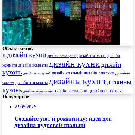
Облако меток
в дизайн кухни
дизайн комнат
дизайн
дизайне помещений
дизайн кухни
дизайн
комната
дизайн комнаты
кухонь
дизайн спальни
дизайн спальней
дизайны
дизайн помещений
дизайны кухни
дизайны
комнат
дизайны комнаты
кухонь
дизайны спальни
дизайны спальня
дизайны помещений
Популярное
22.05.2026
Создайте уют и романтику: идеи для
дизайна пудровой спальни