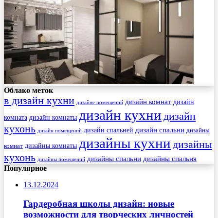
Облако меток
в дизайн кухни
дизайн комнат
дизайн
дизайне помещений
дизайн кухни
дизайн
комната
дизайн комнаты
кухонь
дизайн спальни
дизайн спальней
дизайны
дизайн помещений
дизайны кухни
дизайны
комнат
дизайны комнаты
кухонь
дизайны спальни
дизайны спальня
дизайны помещений
Популярное
13.12.2024
Гардеробная школы дизайн: новые
возможности для творческих личностей