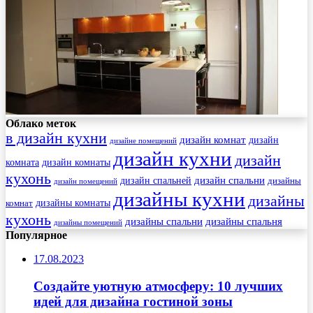
Облако меток
в дизайн кухни
дизайн комнат
дизайн
дизайне помещений
дизайн кухни
дизайн
комната
дизайн комнаты
кухонь
дизайн спальни
дизайн спальней
дизайны
дизайн помещений
дизайны кухни
дизайны
комнат
дизайны комнаты
кухонь
дизайны спальни
дизайны спальня
дизайны помещений
Популярное
17.08.2023
Создайте уютную атмосферу: 10 лучших
идей для дизайна гостиной зоны