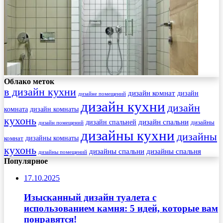
Облако меток
в дизайн кухни
дизайн комнат
дизайн
дизайне помещений
дизайн кухни
дизайн
комната
дизайн комнаты
кухонь
дизайн спальни
дизайн спальней
дизайны
дизайн помещений
дизайны кухни
дизайны
комнат
дизайны комнаты
кухонь
дизайны спальни
дизайны спальня
дизайны помещений
Популярное
17.10.2025
Изысканный дизайн туалета с
использованием камня: 5 идей, которые вам
понравятся!