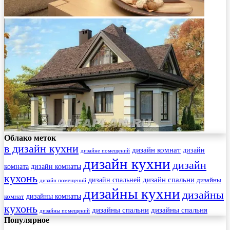
Облако меток
в дизайн кухни
дизайн комнат
дизайн
дизайне помещений
дизайн кухни
дизайн
комната
дизайн комнаты
кухонь
дизайн спальни
дизайн спальней
дизайны
дизайн помещений
дизайны кухни
дизайны
комнат
дизайны комнаты
кухонь
дизайны спальни
дизайны спальня
дизайны помещений
Популярное