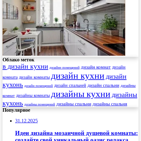
Облако меток
в дизайн кухни
дизайн комнат
дизайн
дизайне помещений
дизайн кухни
дизайн
комната
дизайн комнаты
кухонь
дизайн спальни
дизайн спальней
дизайны
дизайн помещений
дизайны кухни
дизайны
комнат
дизайны комнаты
кухонь
дизайны спальни
дизайны спальня
дизайны помещений
Популярное
31.12.2025
Идеи дизайна мозаичной душевой комнаты:
создайте свой уникальный оазис релакса