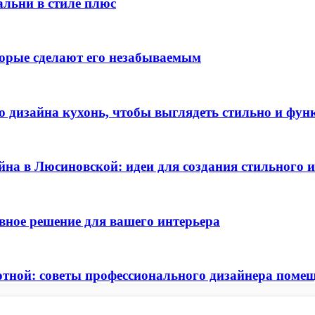
альни в стиле плюс
торые сделают его незабываемым
го дизайна кухонь, чтобы выглядеть стильно и фу
йна в Люсиновской: идеи для создания стильного 
вное решение для вашего интерьера
ютной: советы профессионального дизайнера поме