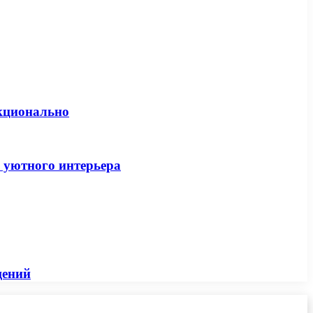
нкционально
и уютного интерьера
щений