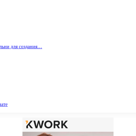
альни для создания…
нате