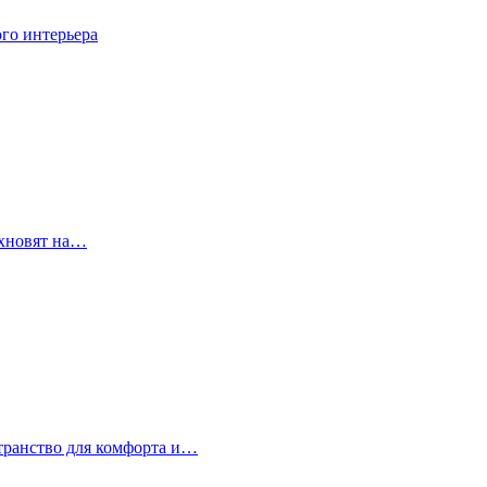
го интерьера
охновят на…
странство для комфорта и…