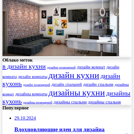
Облако меток
в дизайн кухни
дизайн комнат
дизайн
дизайне помещений
дизайн кухни
дизайн
комната
дизайн комнаты
кухонь
дизайн спальни
дизайн спальней
дизайны
дизайн помещений
дизайны кухни
дизайны
комнат
дизайны комнаты
кухонь
дизайны спальни
дизайны спальня
дизайны помещений
Популярное
29.10.2024
Вдохновляющие идеи для дизайна