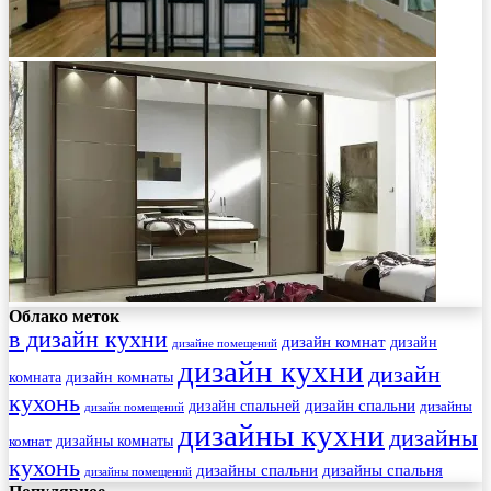
Облако меток
в дизайн кухни
дизайн комнат
дизайн
дизайне помещений
дизайн кухни
дизайн
комната
дизайн комнаты
кухонь
дизайн спальни
дизайн спальней
дизайны
дизайн помещений
дизайны кухни
дизайны
комнат
дизайны комнаты
кухонь
дизайны спальни
дизайны спальня
дизайны помещений