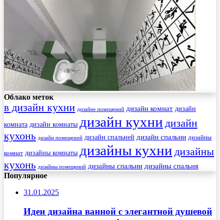
Облако меток
в дизайн кухни
дизайн комнат
дизайн
дизайне помещений
дизайн кухни
дизайн
комната
дизайн комнаты
кухонь
дизайн спальни
дизайн спальней
дизайны
дизайн помещений
дизайны кухни
дизайны
комнат
дизайны комнаты
кухонь
дизайны спальни
дизайны спальня
дизайны помещений
Популярное
31.01.2025
Идеи дизайна ванной с элегантной душевой