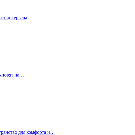
го интерьера
охновят на…
странство для комфорта и…