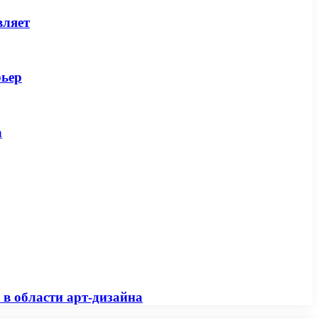
вляет
рьер
а
 в области арт-дизайна