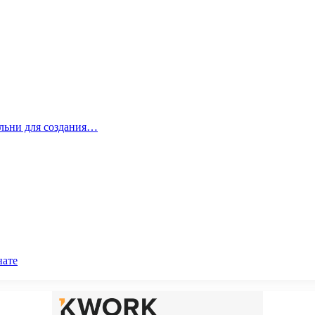
альни для создания…
нате