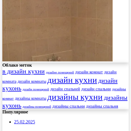
Облако меток
в дизайн кухни
дизайн комнат
дизайн
дизайне помещений
дизайн кухни
дизайн
комната
дизайн комнаты
кухонь
дизайн спальни
дизайн спальней
дизайны
дизайн помещений
дизайны кухни
дизайны
комнат
дизайны комнаты
кухонь
дизайны спальни
дизайны спальня
дизайны помещений
Популярное
25.02.2025