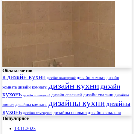
Облако меток
в дизайн кухни
дизайн комнат
дизайн
дизайне помещений
дизайн кухни
дизайн
комната
дизайн комнаты
кухонь
дизайн спальни
дизайн спальней
дизайны
дизайн помещений
дизайны кухни
дизайны
комнат
дизайны комнаты
кухонь
дизайны спальни
дизайны спальня
дизайны помещений
Популярное
13.11.2023