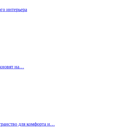
го интерьера
охновят на…
странство для комфорта и…