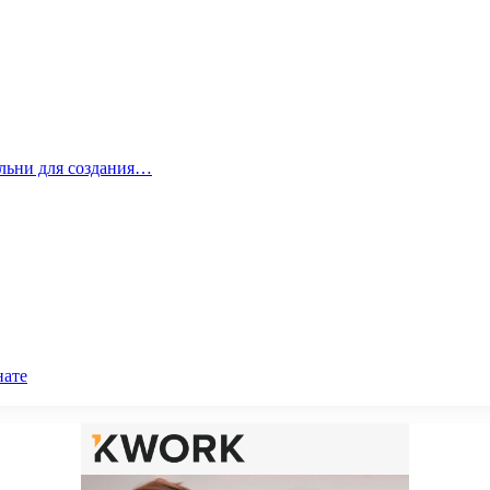
альни для создания…
нате