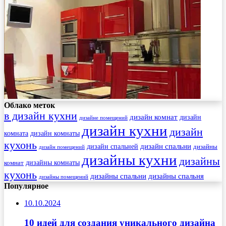
Облако меток
в дизайн кухни
дизайн комнат
дизайн
дизайне помещений
дизайн кухни
дизайн
комната
дизайн комнаты
кухонь
дизайн спальни
дизайн спальней
дизайны
дизайн помещений
дизайны кухни
дизайны
комнат
дизайны комнаты
кухонь
дизайны спальни
дизайны спальня
дизайны помещений
Популярное
10.10.2024
10 идей для создания уникального дизайна