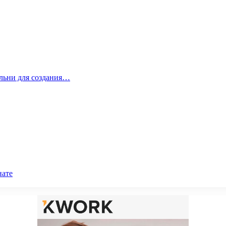
альни для создания…
нате