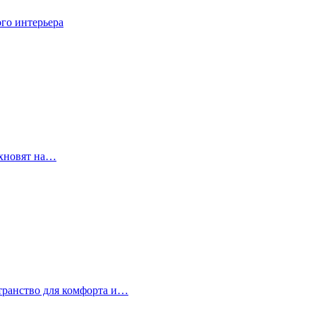
го интерьера
охновят на…
странство для комфорта и…