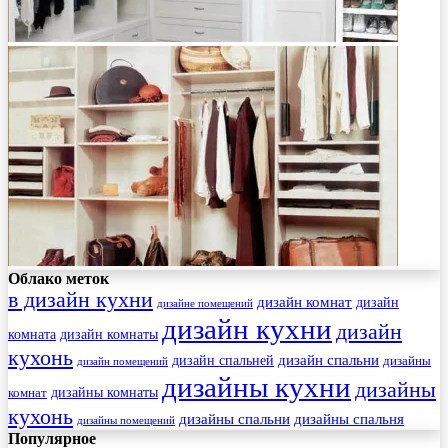
Облако меток
в дизайн кухни
дизайн комнат
дизайн
дизайне помещений
дизайн кухни
дизайн
комната
дизайн комнаты
кухонь
дизайн спальни
дизайн спальней
дизайны
дизайн помещений
дизайны кухни
дизайны
комнат
дизайны комнаты
кухонь
дизайны спальни
дизайны спальня
дизайны помещений
Популярное