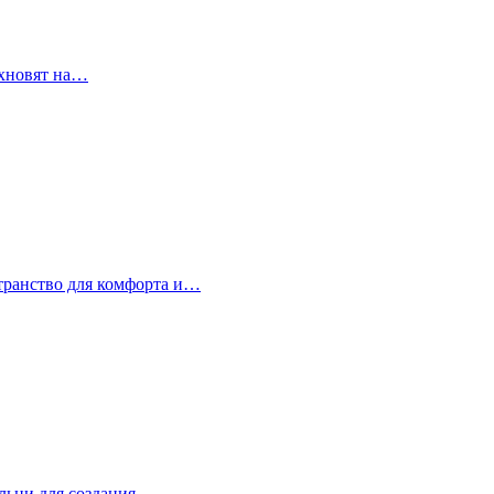
охновят на…
странство для комфорта и…
альни для создания…