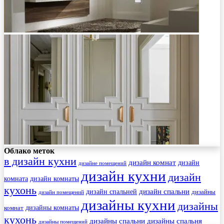
Облако меток
в дизайн кухни
дизайн комнат
дизайн
дизайне помещений
дизайн кухни
дизайн
комната
дизайн комнаты
кухонь
дизайн спальни
дизайн спальней
дизайны
дизайн помещений
дизайны кухни
дизайны
комнат
дизайны комнаты
кухонь
дизайны спальни
дизайны спальня
дизайны помещений