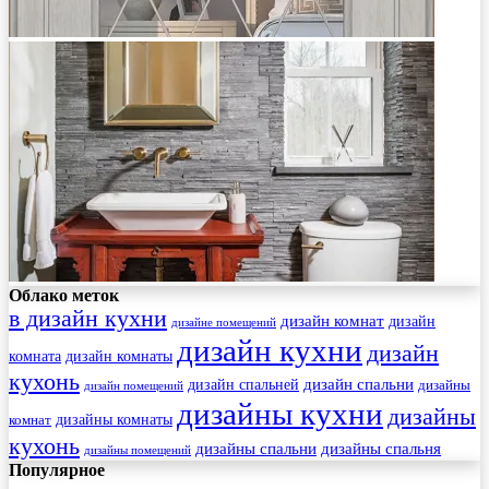
Облако меток
в дизайн кухни
дизайн комнат
дизайн
дизайне помещений
дизайн кухни
дизайн
комната
дизайн комнаты
кухонь
дизайн спальни
дизайн спальней
дизайны
дизайн помещений
дизайны кухни
дизайны
комнат
дизайны комнаты
кухонь
дизайны спальни
дизайны спальня
дизайны помещений
Популярное