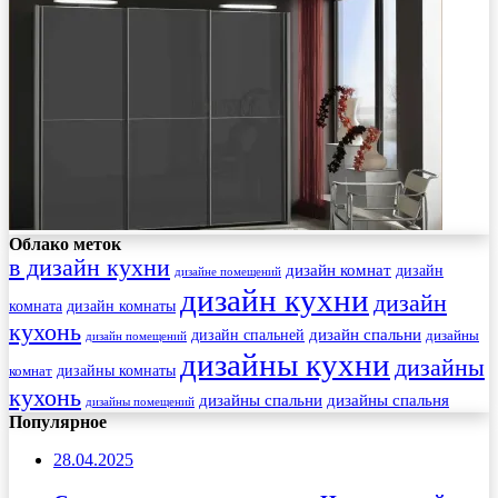
Облако меток
в дизайн кухни
дизайн комнат
дизайн
дизайне помещений
дизайн кухни
дизайн
комната
дизайн комнаты
кухонь
дизайн спальни
дизайн спальней
дизайны
дизайн помещений
дизайны кухни
дизайны
комнат
дизайны комнаты
кухонь
дизайны спальни
дизайны спальня
дизайны помещений
Популярное
28.04.2025