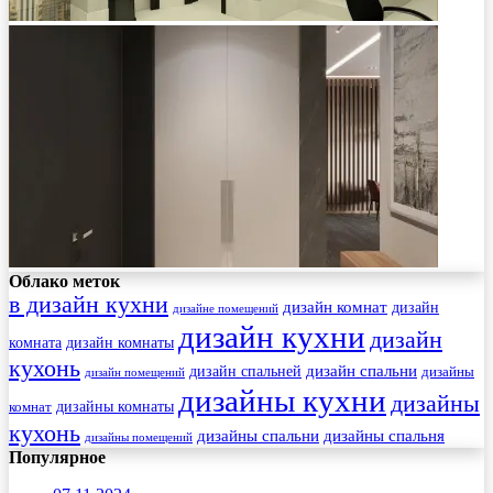
Облако меток
в дизайн кухни
дизайн комнат
дизайн
дизайне помещений
дизайн кухни
дизайн
комната
дизайн комнаты
кухонь
дизайн спальни
дизайн спальней
дизайны
дизайн помещений
дизайны кухни
дизайны
комнат
дизайны комнаты
кухонь
дизайны спальни
дизайны спальня
дизайны помещений
Популярное