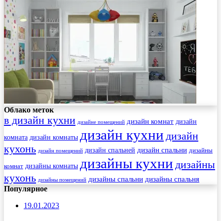
Облако меток
в дизайн кухни
дизайн комнат
дизайн
дизайне помещений
дизайн кухни
дизайн
комната
дизайн комнаты
кухонь
дизайн спальни
дизайн спальней
дизайны
дизайн помещений
дизайны кухни
дизайны
комнат
дизайны комнаты
кухонь
дизайны спальни
дизайны спальня
дизайны помещений
Популярное
19.01.2023