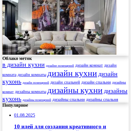
Облако меток
в дизайн кухни
дизайн комнат
дизайн
дизайне помещений
дизайн кухни
дизайн
комната
дизайн комнаты
кухонь
дизайн спальни
дизайн спальней
дизайны
дизайн помещений
дизайны кухни
дизайны
комнат
дизайны комнаты
кухонь
дизайны спальни
дизайны спальня
дизайны помещений
Популярное
01.08.2025
10 идей для создания креативного и