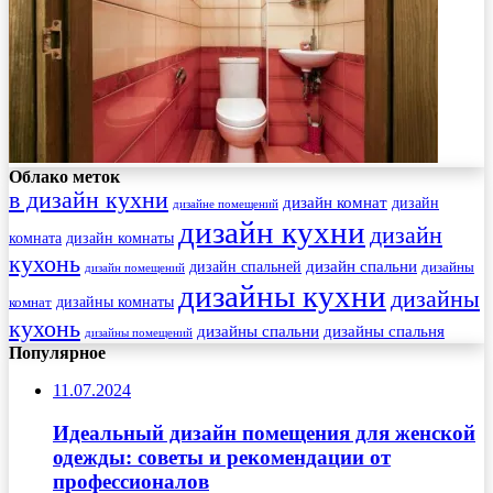
Облако меток
в дизайн кухни
дизайн комнат
дизайн
дизайне помещений
дизайн кухни
дизайн
комната
дизайн комнаты
кухонь
дизайн спальни
дизайн спальней
дизайны
дизайн помещений
дизайны кухни
дизайны
комнат
дизайны комнаты
кухонь
дизайны спальни
дизайны спальня
дизайны помещений
Популярное
11.07.2024
Идеальный дизайн помещения для женской
одежды: советы и рекомендации от
профессионалов