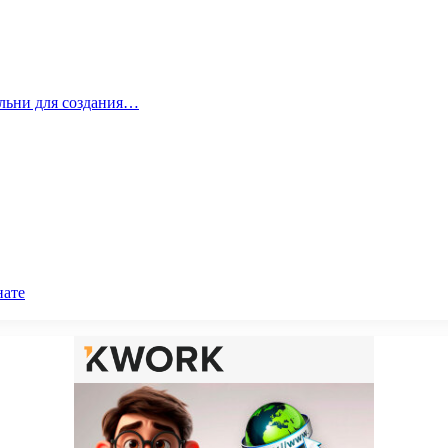
альни для создания…
нате