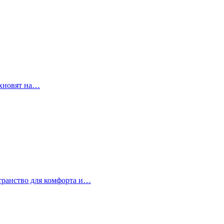
охновят на…
странство для комфорта и…