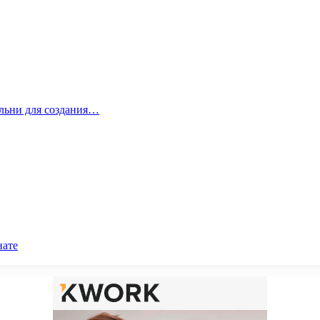
альни для создания…
нате