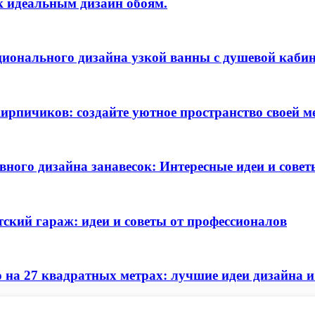
к идеальным дизайн обоям.
ционального дизайна узкой ванны с душевой каби
кирпичиков: создайте уютное пространство своей м
ного дизайна занавесок: Интересные идеи и совет
ский гараж: идеи и советы от профессионалов
 на 27 квадратных метрах: лучшие идеи дизайна 