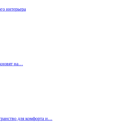
го интерьера
охновят на…
странство для комфорта и…