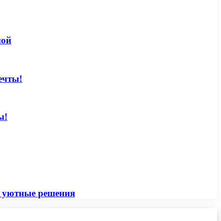
ной
ечты!
ы!
и уютные решения