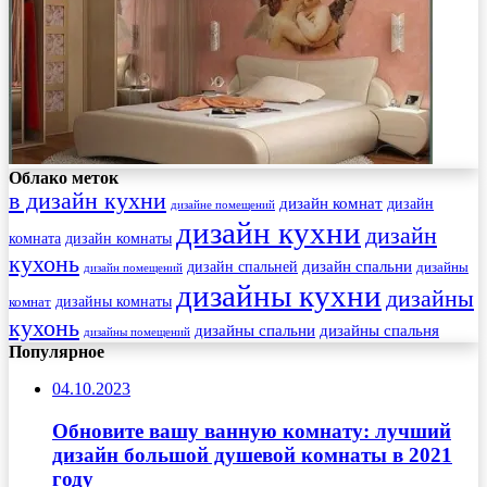
Облако меток
в дизайн кухни
дизайн комнат
дизайн
дизайне помещений
дизайн кухни
дизайн
комната
дизайн комнаты
кухонь
дизайн спальни
дизайн спальней
дизайны
дизайн помещений
дизайны кухни
дизайны
комнат
дизайны комнаты
кухонь
дизайны спальни
дизайны спальня
дизайны помещений
Популярное
04.10.2023
Обновите вашу ванную комнату: лучший
дизайн большой душевой комнаты в 2021
году