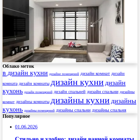
Облако меток
в дизайн кухни
дизайн комнат
дизайн
дизайне помещений
дизайн кухни
дизайн
комната
дизайн комнаты
кухонь
дизайн спальни
дизайн спальней
дизайны
дизайн помещений
дизайны кухни
дизайны
комнат
дизайны комнаты
кухонь
дизайны спальни
дизайны спальня
дизайны помещений
Популярное
01.06.2026
Стильно и удобно: дизайн ванной комнаты