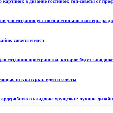
 картинок в дизайне гостиной: топ-советы от про
тов для создания уютного и стильного интерьера д
айне: советы и идеи
ля создания пространства, которое будут завидова
омощью штукатурки: идеи и советы
гардеробную в кладовке хрущевки: лучшие дизайн