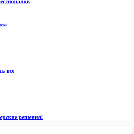
фессионалов
ома
ть все
ерские решения!