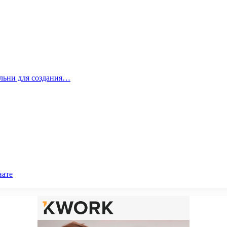
альни для создания…
нате