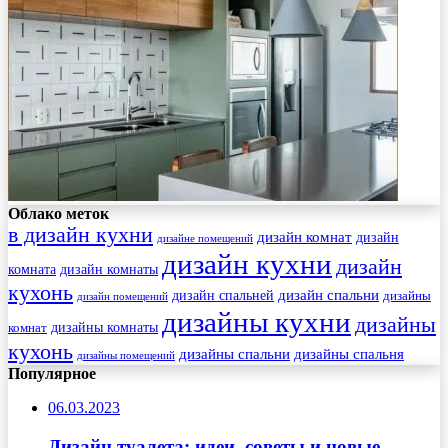
Облако меток
в дизайн кухни
дизайн комнат
дизайн
дизайне помещений
дизайн кухни
дизайн
комната
дизайн комнаты
кухонь
дизайн спальни
дизайн спальней
дизайны
дизайн помещений
дизайны кухни
дизайны
комнат
дизайны комнаты
кухонь
дизайны спальни
дизайны спальня
дизайны помещений
Популярное
06.03.2023
Дизайн туалета: идеи, советы и новые