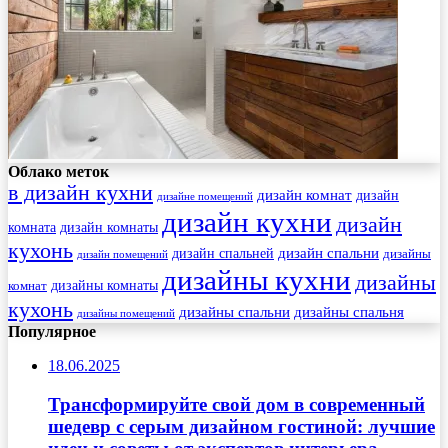
Облако меток
в дизайн кухни
дизайн комнат
дизайн
дизайне помещений
дизайн кухни
дизайн
комната
дизайн комнаты
кухонь
дизайн спальни
дизайн спальней
дизайны
дизайн помещений
дизайны кухни
дизайны
комнат
дизайны комнаты
кухонь
дизайны спальни
дизайны спальня
дизайны помещений
Популярное
18.06.2025
Трансформируйте свой дом в современный
шедевр с серым дизайном гостиной: лучшие