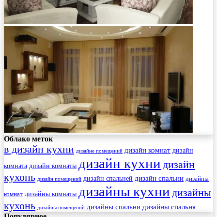
Облако меток
в дизайн кухни
дизайн комнат
дизайн
дизайне помещений
дизайн кухни
дизайн
комната
дизайн комнаты
кухонь
дизайн спальни
дизайн спальней
дизайны
дизайн помещений
дизайны кухни
дизайны
комнат
дизайны комнаты
кухонь
дизайны спальни
дизайны спальня
дизайны помещений
Популярное