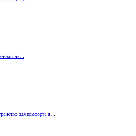
охновят на…
странство для комфорта и…