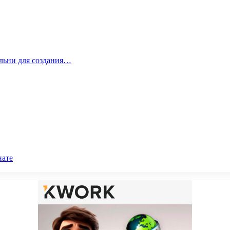
альни для создания…
нате