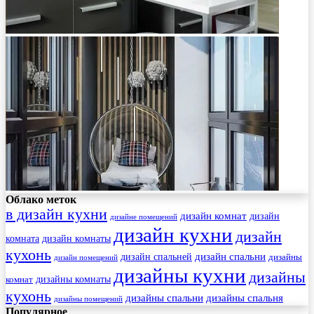
Облако меток
в дизайн кухни
дизайн комнат
дизайн
дизайне помещений
дизайн кухни
дизайн
комната
дизайн комнаты
кухонь
дизайн спальни
дизайн спальней
дизайны
дизайн помещений
дизайны кухни
дизайны
комнат
дизайны комнаты
кухонь
дизайны спальни
дизайны спальня
дизайны помещений
Популярное