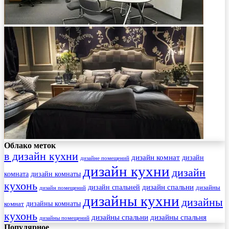
Облако меток
в дизайн кухни
дизайн комнат
дизайн
дизайне помещений
дизайн кухни
дизайн
комната
дизайн комнаты
кухонь
дизайн спальни
дизайн спальней
дизайны
дизайн помещений
дизайны кухни
дизайны
комнат
дизайны комнаты
кухонь
дизайны спальни
дизайны спальня
дизайны помещений
Популярное