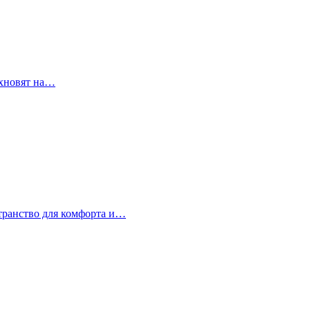
охновят на…
странство для комфорта и…