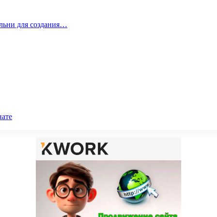
альни для создания…
нате