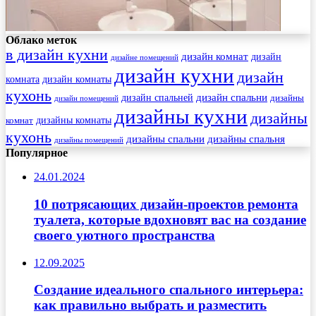
Облако меток
в дизайн кухни
дизайн комнат
дизайн
дизайне помещений
дизайн кухни
дизайн
комната
дизайн комнаты
кухонь
дизайн спальни
дизайн спальней
дизайны
дизайн помещений
дизайны кухни
дизайны
комнат
дизайны комнаты
кухонь
дизайны спальни
дизайны спальня
дизайны помещений
Популярное
24.01.2024
10 потрясающих дизайн-проектов ремонта
туалета, которые вдохновят вас на создание
своего уютного пространства
12.09.2025
Создание идеального спального интерьера:
как правильно выбрать и разместить