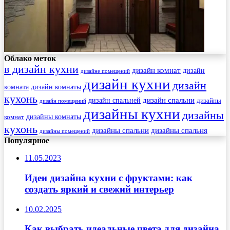
Облако меток
в дизайн кухни
дизайн комнат
дизайн
дизайне помещений
дизайн кухни
дизайн
комната
дизайн комнаты
кухонь
дизайн спальни
дизайн спальней
дизайны
дизайн помещений
дизайны кухни
дизайны
комнат
дизайны комнаты
кухонь
дизайны спальни
дизайны спальня
дизайны помещений
Популярное
11.05.2023
Идеи дизайна кухни с фруктами: как
создать яркий и свежий интерьер
10.02.2025
Как выбрать идеальные цвета для дизайна