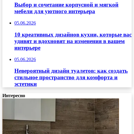
Выбор и сочетание корпусной и мягкой
мебели для уютного интерьера
05.06.2026
10 креативных дизайнов кухни, которые вас
удивят и вдохновят на изменения в вашем
интерьере
05.06.2026
Невероятный дизайн туалетов: как создать
стильное пространство для комфорта и
эстетики
Интересно