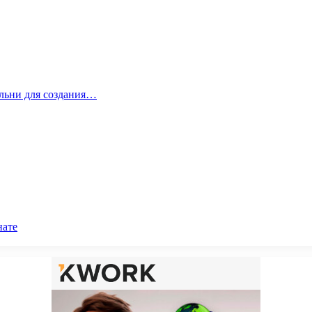
альни для создания…
нате