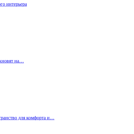
го интерьера
охновят на…
странство для комфорта и…