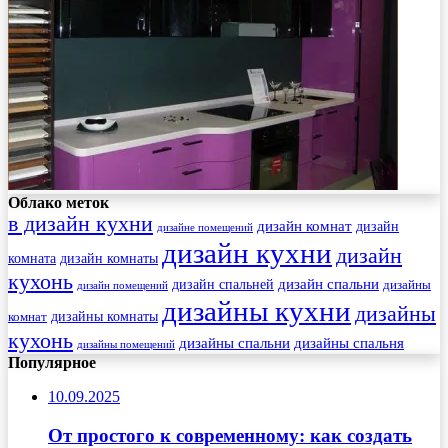
Облако меток
в дизайн кухни
дизайн комнат
дизайн
дизайне помещений
дизайн кухни
дизайн
комната
дизайн комнаты
кухонь
дизайн спальни
дизайн спальней
дизайны
дизайн помещений
дизайны кухни
дизайны
комнат
дизайны комнаты
кухонь
дизайны спальни
дизайны спальня
дизайны помещений
Популярное
10.09.2025
От простого к современному: как создать