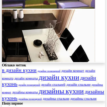
Облако меток
в дизайн кухни
дизайн комнат
дизайн
дизайне помещений
дизайн кухни
дизайн
комната
дизайн комнаты
кухонь
дизайн спальни
дизайн спальней
дизайны
дизайн помещений
дизайны кухни
дизайны
комнат
дизайны комнаты
кухонь
дизайны спальни
дизайны спальня
дизайны помещений
Популярное