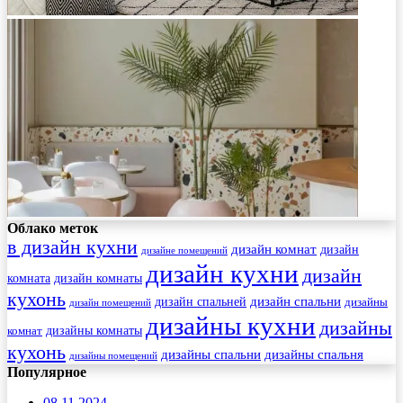
Облако меток
в дизайн кухни
дизайн комнат
дизайн
дизайне помещений
дизайн кухни
дизайн
комната
дизайн комнаты
кухонь
дизайн спальни
дизайн спальней
дизайны
дизайн помещений
дизайны кухни
дизайны
комнат
дизайны комнаты
кухонь
дизайны спальни
дизайны спальня
дизайны помещений
Популярное
08.11.2024