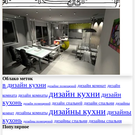
Облако меток
в дизайн кухни
дизайн комнат
дизайн
дизайне помещений
дизайн кухни
дизайн
комната
дизайн комнаты
кухонь
дизайн спальни
дизайн спальней
дизайны
дизайн помещений
дизайны кухни
дизайны
комнат
дизайны комнаты
кухонь
дизайны спальни
дизайны спальня
дизайны помещений
Популярное