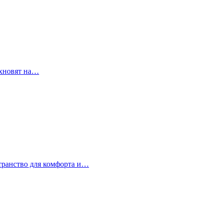
охновят на…
странство для комфорта и…