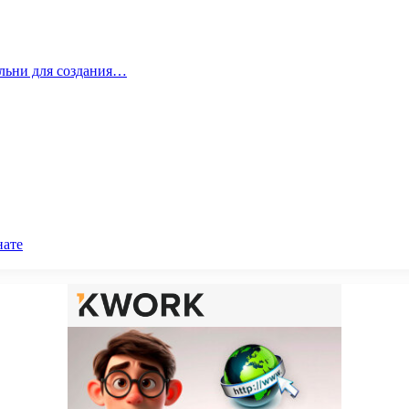
альни для создания…
нате