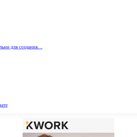
альни для создания…
нате