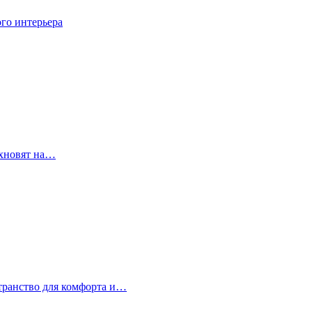
го интерьера
охновят на…
странство для комфорта и…