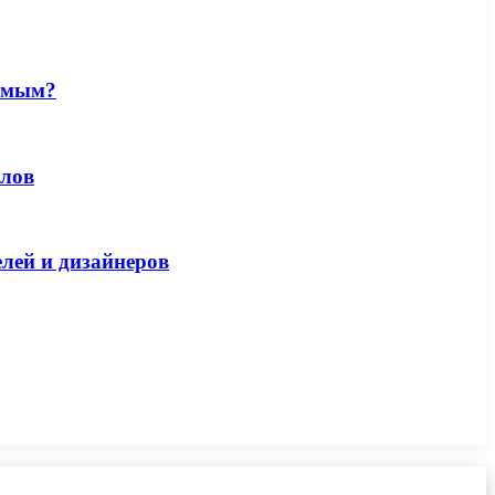
римым?
алов
елей и дизайнеров