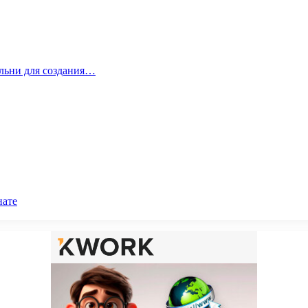
альни для создания…
нате