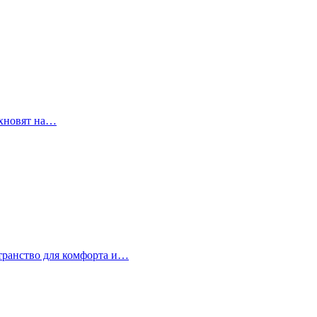
охновят на…
странство для комфорта и…