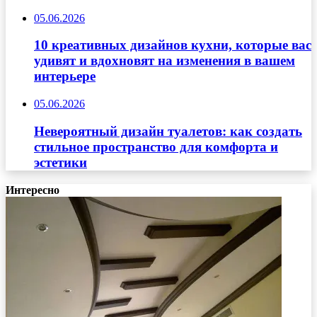
05.06.2026
10 креативных дизайнов кухни, которые вас
удивят и вдохновят на изменения в вашем
интерьере
05.06.2026
Невероятный дизайн туалетов: как создать
стильное пространство для комфорта и
эстетики
Интересно