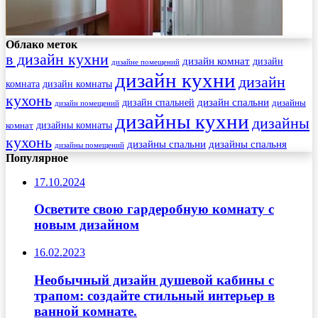
Облако меток
в дизайн кухни
дизайн комнат
дизайн
дизайне помещений
дизайн кухни
дизайн
комната
дизайн комнаты
кухонь
дизайн спальни
дизайн спальней
дизайны
дизайн помещений
дизайны кухни
дизайны
комнат
дизайны комнаты
кухонь
дизайны спальни
дизайны спальня
дизайны помещений
Популярное
17.10.2024
Осветите свою гардеробную комнату с
новым дизайном
16.02.2023
Необычный дизайн душевой кабины с
трапом: создайте стильный интерьер в
ванной комнате.